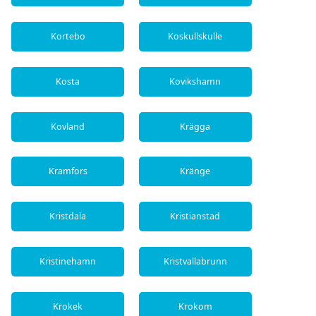
Kortebo
Koskullskulle
Kosta
Kovikshamn
Kovland
Krägga
Kramfors
Kränge
Kristdala
Kristianstad
Kristinehamn
Kristvallabrunn
Krokek
Krokom