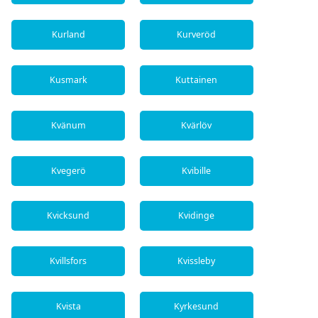
Kurland
Kurveröd
Kusmark
Kuttainen
Kvänum
Kvärlöv
Kvegerö
Kvibille
Kvicksund
Kvidinge
Kvillsfors
Kvissleby
Kvista
Kyrkesund