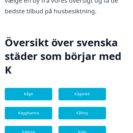
vælge en by fra vores oversigt og få de
bedste tilbud på husbesiktning.
Översikt över svenska
städer som börjar med
K
Kåge
Kågeröd
Kagghamra
Kåhög
Kälarne
Kalix