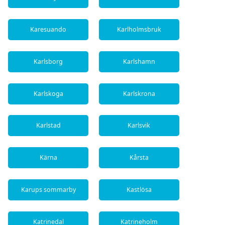
Karesuando
Karlholmsbruk
Karlsborg
Karlshamn
Karlskoga
Karlskrona
Karlstad
Karlsvik
Kärna
Kårsta
Karups sommarby
Kastlösa
Katrinedal
Katrineholm