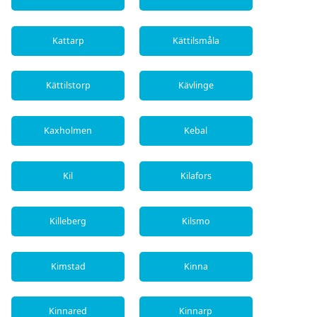
Kattarp
Kättilsmåla
Kättilstorp
Kävlinge
Kaxholmen
Kebal
Kil
Kilafors
Killeberg
Kilsmo
Kimstad
Kinna
Kinnared
Kinnarp