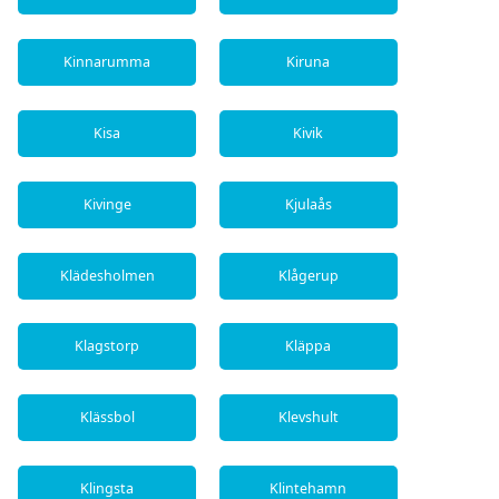
Kinnarumma
Kiruna
Kisa
Kivik
Kivinge
Kjulaås
Klädesholmen
Klågerup
Klagstorp
Kläppa
Klässbol
Klevshult
Klingsta
Klintehamn