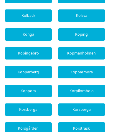
Kolbäck
Kolsva
Konga
Köping
Köpingebro
Köpmanholmen
Kopparberg
Kopparmora
Koppom
Korpilombolo
Korsberga
Korsberga
Korsgården
Korsträsk