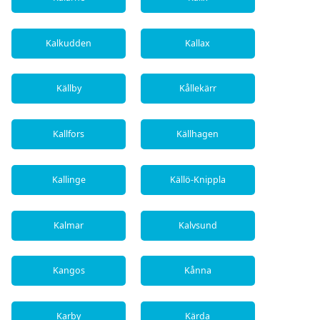
Kalkudden
Kallax
Källby
Kållekärr
Kallfors
Källhagen
Kallinge
Källö-Knippla
Kalmar
Kalvsund
Kangos
Kånna
Karby
Kärda