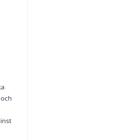
ka
l och
inst