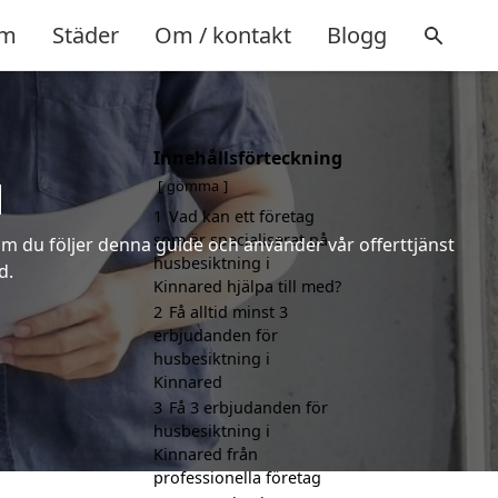
m
Städer
Om / kontakt
Blogg
Innehållsförteckning
d
gömma
1
Vad kan ett företag
som är specialiserat på
m du följer denna guide och använder vår offerttjänst
husbesiktning i
d.
Kinnared hjälpa till med?
2
Få alltid minst 3
erbjudanden för
husbesiktning i
Kinnared
3
Få 3 erbjudanden för
husbesiktning i
Kinnared från
professionella företag