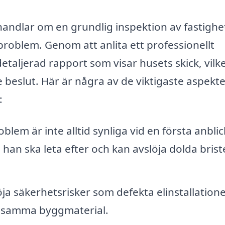
handlar om en grundlig inspektion av fastigh
 problem. Genom att anlita ett professionellt
etaljerad rapport som visar husets skick, vilk
 beslut. Här är några av de viktigaste aspekt
:
lem är inte alltid synliga vid en första anblic
han ska leta efter och kan avslöja dolda briste
a säkerhetsrisker som defekta elinstallatione
sosamma byggmaterial.