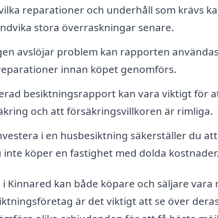
vilka reparationer och underhåll som krävs k
undvika stora överraskningar senare.
en avslöjar problem kan rapporten användas
 reparationer innan köpet genomförs.
rad besiktningsrapport kan vara viktigt för a
äkring och att försäkringsvillkoren är rimliga.
estera i en husbesiktning säkerställer du att 
u inte köper en fastighet med dolda kostnader
i Kinnared kan både köpare och säljare vara
siktningsföretag är det viktigt att se över dera