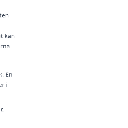
eten
et kan
erna
k. En
r i
r,