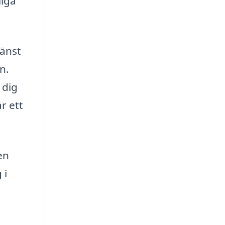
liga
jänst
n.
 dig
r ett
en
 i