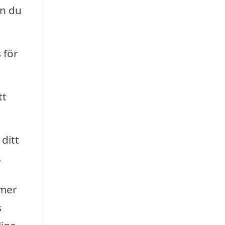
an du
 för
tt
ditt
.
 mer
s