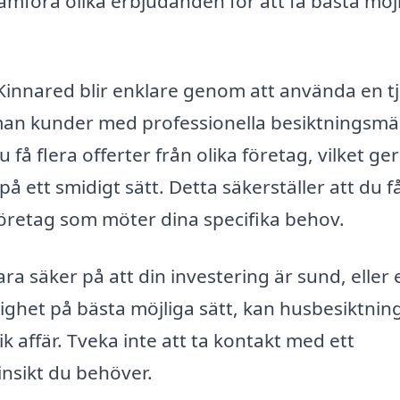
jämföra olika erbjudanden för att få bästa möj
i Kinnared blir enklare genom att använda en t
mman kunder med professionella besiktningsmä
få flera offerter från olika företag, vilket ger
på ett smidigt sätt. Detta säkerställer att du få
företag som möter dina specifika behov.
ra säker på att din investering är sund, eller 
tighet på bästa möjliga sätt, kan husbesiktning
k affär. Tveka inte att ta kontakt med ett
 insikt du behöver.