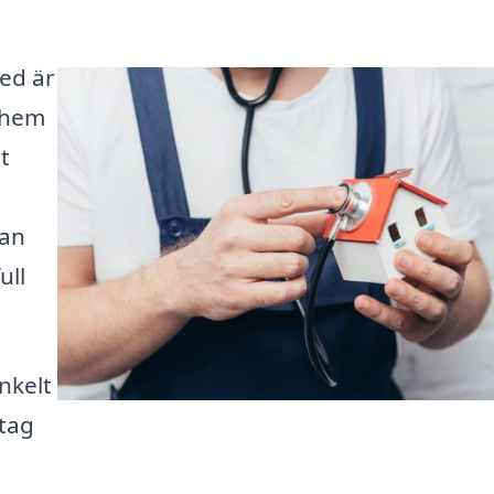
ed är
t hem
t
kan
ull
nkelt
etag