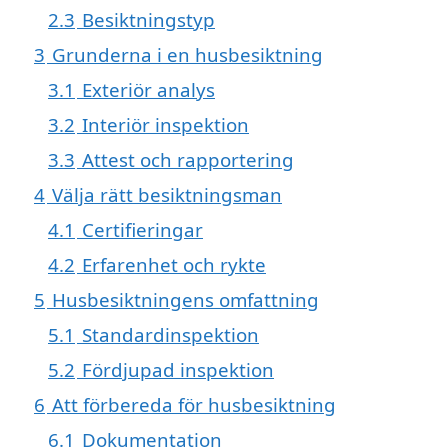
2.3
Besiktningstyp
3
Grunderna i en husbesiktning
3.1
Exteriör analys
3.2
Interiör inspektion
3.3
Attest och rapportering
4
Välja rätt besiktningsman
4.1
Certifieringar
4.2
Erfarenhet och rykte
5
Husbesiktningens omfattning
5.1
Standardinspektion
5.2
Fördjupad inspektion
6
Att förbereda för husbesiktning
6.1
Dokumentation