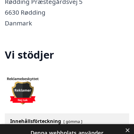
Rødding Præstegårdsvej 5
6630 Rødding
Danmark
Vi stödjer
Innehållsförteckning
gömma
×
1
Om husbesiktning-pris.se
Denna webbplats använder