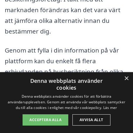
marknaden förändras kan det vara värt
att jämföra olika alternativ innan du
bestämmer dig.
Genom att fylla i din information på vår
plattform kan du enkelt få flera
erbjudanden på husbesiktning från olika
×
Denna webbplats använder
leverantörer i Kungsängen. Detta ger dig
cookies
inte bara möjlighet att jämföra priser utan
Denna webbplats använder cookies för att förbättra
också att läsa omdömen och referenser
användarupplevelsen. Genom att använda vår webbplats samtycker
du till alla cookies i enlighet med vår cookiepolicy.
Läs mer
för att säkerställa att du väljer den bästa
ACCEPTERA ALLA
AVVISA ALLT
tjänsten för dina behov. Tveka inte att