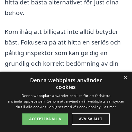
hitta det bästa alternativet för just dina
behov.
Kom ihåg att billigast inte alltid betyder
bäst. Fokusera på att hitta en seriös och
pålitlig inspektör som kan ge dig en
grundlig och korrekt bedömning av din
fastighet. En god inspektion kan spara dig
×
Denna webbplats använder
pengar på lång sikt genom att hjälpa dig
cookies
att identifiera potentiella problem innan
Denna webbplats använder cookies för att förbättra
användarupplevelsen. Genom att använda vår webbplats samtycker
de blir kostsamma.
du till alla cookies i enlighet med vår cookiepolicy.
Läs mer
ACCEPTERA ALLA
AVVISA ALLT
Få 3 erbjudanden, gratis och utan