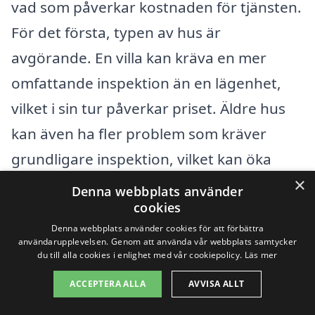
vad som påverkar kostnaden för tjänsten.
För det första, typen av hus är
avgörande. En villa kan kräva en mer
omfattande inspektion än en lägenhet,
vilket i sin tur påverkar priset. Äldre hus
kan även ha fler problem som kräver
grundligare inspektion, vilket kan öka
×
kostnaden.
Denna webbplats använder
cookies
En annan viktig faktor är storleken på
Denna webbplats använder cookies för att förbättra
användarupplevelsen. Genom att använda vår webbplats samtycker
fastigheten. Ju större huset är, desto mer
du till alla cookies i enlighet med vår cookiepolicy.
Läs mer
tid och resurser krävs för att utföra en
ACCEPTERA ALLA
AVVISA ALLT
detaljerad besiktning. Det är också värt