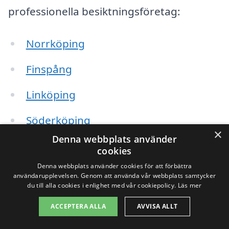
professionella besiktningsföretag:
Norrköping
Finspång
Linköping
Söderköping
×
Denna webbplats använder
Åby
cookies
Denna webbplats använder cookies för att förbättra
Kisa
användarupplevelsen. Genom att använda vår webbplats samtycker
du till alla cookies i enlighet med vår cookiepolicy.
Läs mer
Björkeberg
ACCEPTERA ALLA
AVVISA ALLT
Sturefors