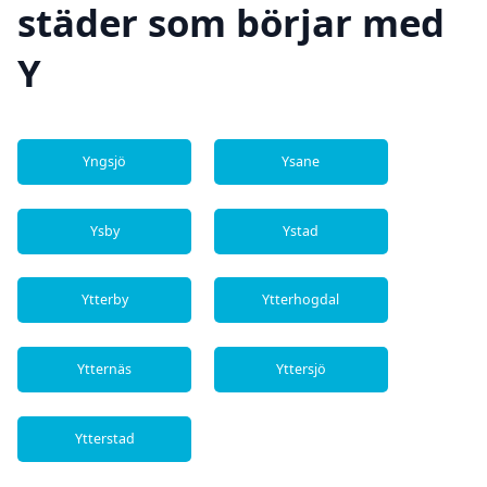
städer som börjar med
Y
Yngsjö
Ysane
Ysby
Ystad
Ytterby
Ytterhogdal
Ytternäs
Yttersjö
Ytterstad