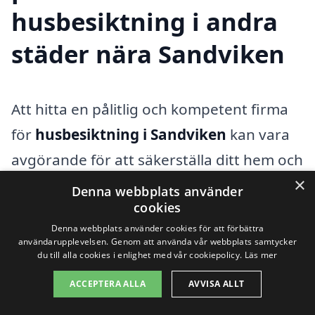
husbesiktning i andra
städer nära Sandviken
Att hitta en pålitlig och kompetent firma
för
husbesiktning i Sandviken
kan vara
avgörande för att säkerställa ditt hem och
×
dess värde. För de som söker hjälp med
Denna webbplats använder
cookies
husinspektioner finns det flera bra
Denna webbplats använder cookies för att förbättra
alternativ i de närliggande städerna.
användarupplevelsen. Genom att använda vår webbplats samtycker
du till alla cookies i enlighet med vår cookiepolicy.
Läs mer
Genom att bredda din sökning kan du
upptäcka fler företag som erbjuder
ACCEPTERA ALLA
AVVISA ALLT
professionella tjänster, ofta med olika