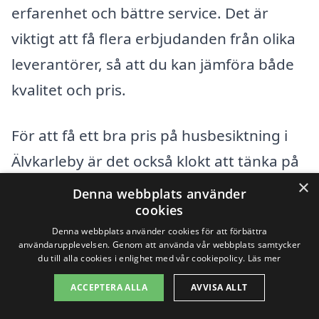
erfarenhet och bättre service. Det är
viktigt att få flera erbjudanden från olika
leverantörer, så att du kan jämföra både
kvalitet och pris.
För att få ett bra pris på husbesiktning i
Älvkarleby är det också klokt att tänka på
×
tidsramen. Att boka en besiktning under
Denna webbplats använder
cookies
lågsäsong kan ibland leda till lägre priser,
Denna webbplats använder cookies för att förbättra
så var flexibel med tidpunkten om möjligt.
användarupplevelsen. Genom att använda vår webbplats samtycker
du till alla cookies i enlighet med vår cookiepolicy.
Läs mer
Genom att ta del av dessa faktorer och
jämföra olika aktörer kan du säkerställa
ACCEPTERA ALLA
AVVISA ALLT
att du får en kvalitativ husbesiktning till