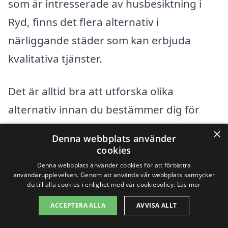
som är intresserade av husbesiktning i
Ryd, finns det flera alternativ i
närliggande städer som kan erbjuda
kvalitativa tjänster.
Det är alltid bra att utforska olika
alternativ innan du bestämmer dig för
vilken firma du vill anlita. Här är några
×
Denna webbplats använder
närliggande städer där du kan hitta hjälp
cookies
för husbesiktning:
Denna webbplats använder cookies för att förbättra
användarupplevelsen. Genom att använda vår webbplats samtycker
du till alla cookies i enlighet med vår cookiepolicy.
Läs mer
Tingsryd
ACCEPTERA ALLA
AVVISA ALLT
Ljungby