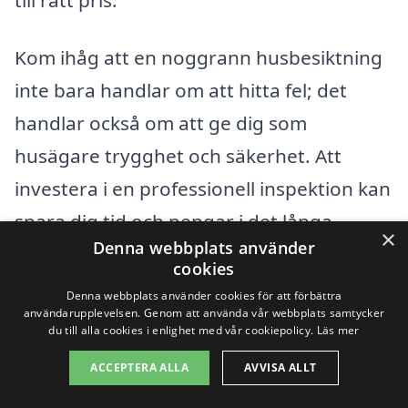
Kom ihåg att en noggrann husbesiktning
inte bara handlar om att hitta fel; det
handlar också om att ge dig som
husägare trygghet och säkerhet. Att
investera i en professionell inspektion kan
spara dig tid och pengar i det långa
×
Denna webbplats använder
loppet, genom att identifiera potentiella
cookies
problem innan de blir kostsamma
Denna webbplats använder cookies för att förbättra
användarupplevelsen. Genom att använda vår webbplats samtycker
reparationer.
du till alla cookies i enlighet med vår cookiepolicy.
Läs mer
ACCEPTERA ALLA
AVVISA ALLT
Få 3 erbjudanden, gratis och utan