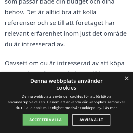
som passar både din budget och dina
behov. Det är alltid bra att kolla
referenser och se till att företaget har
relevant erfarenhet inom just det område
du är intresserad av.
Oavsett om du är intresserad av att köpa
ett nytt hus eller om du bara vill ha en
×
Denna webbplats använder
noggrann inspektion av din befintliga
cookies
fastighet, kan korrekt husbesiktning i
Denna webbplats använder cookies för att förbättra
användarupplevelsen. Genom att använda vår webbplats samtycker
Mala ge dig trygghet och säkerhet inför
du till alla cookies i enlighet med vår cookiepolicy.
Läs mer
framtiden. Tveka inte att ta kontakt med
ACCEPTERA ALLA
AVVISA ALLT
oss för mer information om hur vi kan