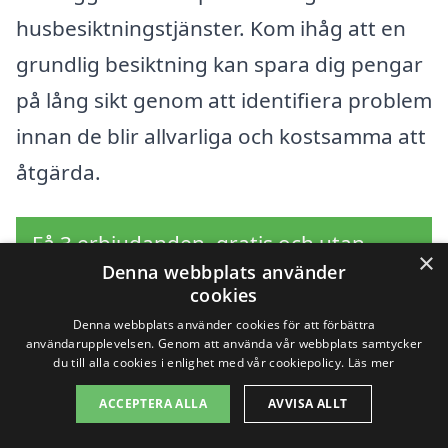
husbesiktningstjänster. Kom ihåg att en
grundlig besiktning kan spara dig pengar
på lång sikt genom att identifiera problem
innan de blir allvarliga och kostsamma att
åtgärda.
Få 3 erbjudanden, gratis och utan
×
Denna webbplats använder
förpliktelser
cookies
Denna webbplats använder cookies för att förbättra
användarupplevelsen. Genom att använda vår webbplats samtycker
du till alla cookies i enlighet med vår cookiepolicy.
Läs mer
Sök efter en
ACCEPTERA ALLA
AVVISA ALLT
professionell för