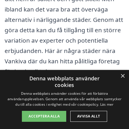
ibland kan det vara bra att överväga
alternativ i närliggande städer. Genom att
göra detta kan du få tillgång till en större
variation av experter och potentiella
erbjudanden. Här är några städer nära
Vankiva där du kan hitta pålitliga företag
för husbesiktning:
×
Denna webbplats använder
cookies
Hässleholm
Denna webbplats använder cookies för att förbättra
användarupplevelsen. Genom att använda vår webbplats samtycker
Östra Göinge
du till alla cookies i enlighet med vår cookiepolicy.
Läs mer
ACCEPTERA ALLA
AVVISA ALLT
Kristianstad