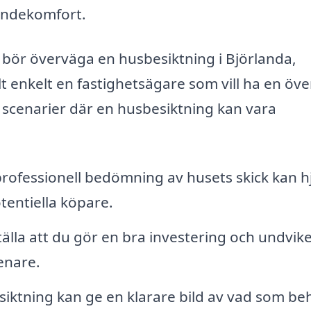
endekomfort.
 bör överväga en husbesiktning i Björlanda,
lt enkelt en fastighetsägare som vill ha en öve
a scenarier där en husbesiktning kan vara
professionell bedömning av husets skick kan h
otentiella köpare.
tälla att du gör en bra investering och undvik
enare.
iktning kan ge en klarare bild av vad som be