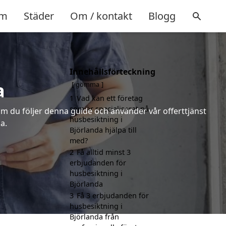
m
Städer
Om / kontakt
Blogg
Innehållsförteckning
a
gömma
1
Vad kan ett företag
som är specialiserat på
m du följer denna guide och använder vår offerttjänst
husbesiktning i
a.
Björlanda hjälpa till
med?
2
Få alltid minst 3
erbjudanden för
husbesiktning i
Björlanda
3
Få 3 erbjudanden för
husbesiktning i
Björlanda från