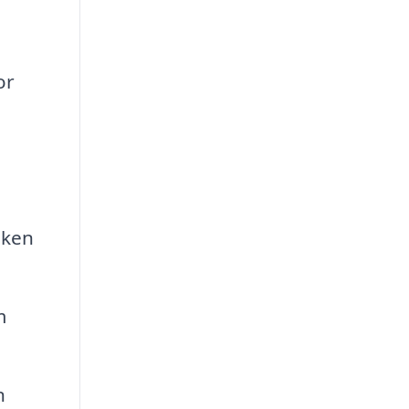
or
sken
m
n