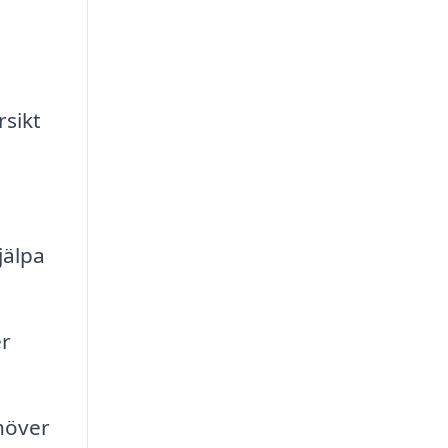
rsikt
jälpa
er
höver