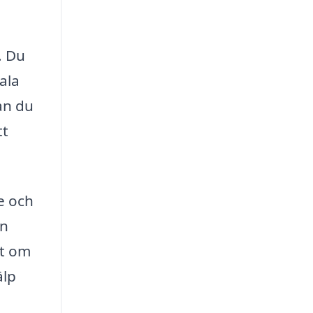
. Du
ala
n du
tt
e och
en
tt om
älp