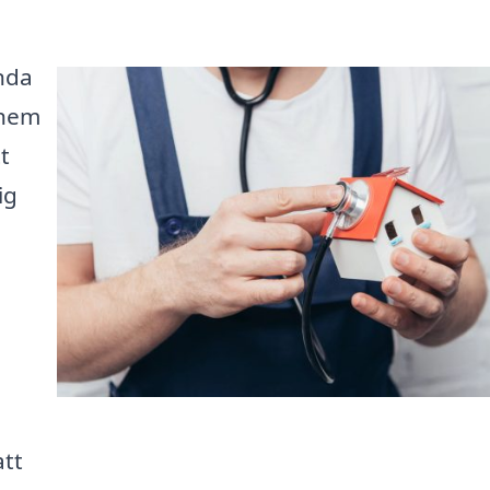
nda
t hem
t
ig
att