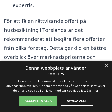
expertis.
För att få en rättvisande offert på
husbesiktning i Torslanda är det
rekommenderat att begära flera offerter
från olika företag. Detta ger dig en bättre
överblick över marknadspriserna och
×
hjälper dig att göra en informerad beslut.
Denna webbplats använder
cookies
Genom vår plattform kan du enkelt
Denna webbplats använder cookies för att förbättra
jämföra priser och tjänster från olika
användarupplevelsen. Genom att använda vår webbplats samtycker
du till alla cookies i enlighet med vår cookiepolicy.
Läs mer
besiktningsföretag i ditt område. När du
väljer en besiktningsman, titta inte bara
ACCEPTERA ALLA
AVVISA ALLT
på priset utan också på deras