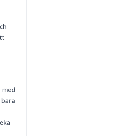
och
tt
g med
r bara
veka