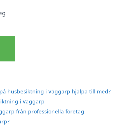
eg
 på husbesiktning i Väggarp hjälpa till med?
siktning i Väggarp
ggarp från professionella företag
arp?