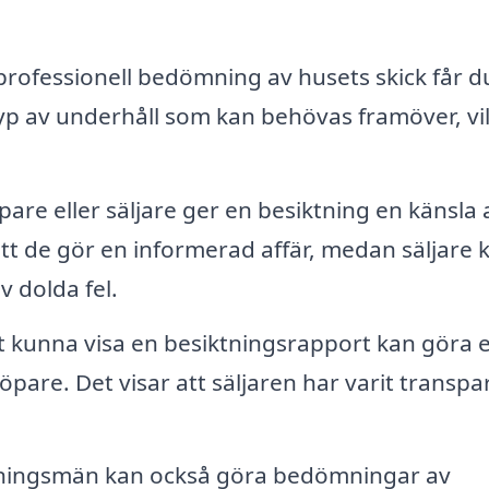
rofessionell bedömning av husets skick får d
p av underhåll som kan behövas framöver, vi
are eller säljare ger en besiktning en känsla 
tt de gör en informerad affär, medan säljare 
 dolda fel.
t kunna visa en besiktningsrapport kan göra 
öpare. Det visar att säljaren har varit transpa
tningsmän kan också göra bedömningar av