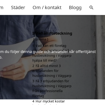
m
Städer
Om / kontakt
Blogg
Innehållsförteckning
gömma
1
Vad kan ett företag
som är specialiserat på
m du följer denna guide och använder vår offerttjänst
husbesiktning i Väggarp
p.
hjälpa till med?
2
Få alltid minst 3
erbjudanden för
husbesiktning i Väggarp
3
Få 3 erbjudanden för
husbesiktning i Väggarp
från professionella
företag
4
Hur mycket kostar