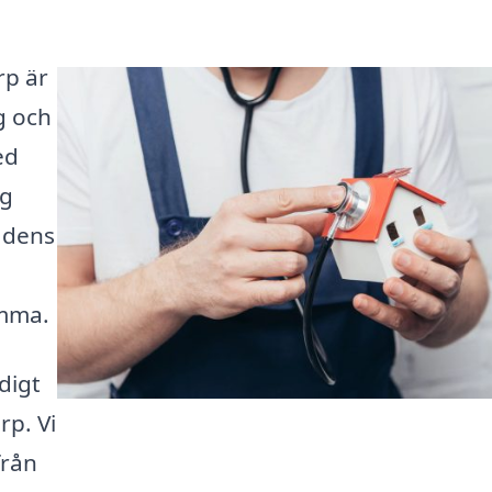
rp är
g och
ed
ag
adens
amma.
digt
rp. Vi
från