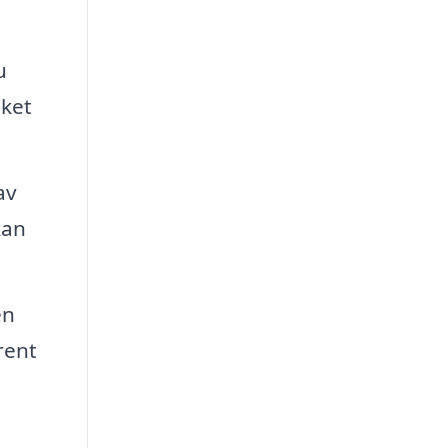
u
lket
av
kan
en
rent