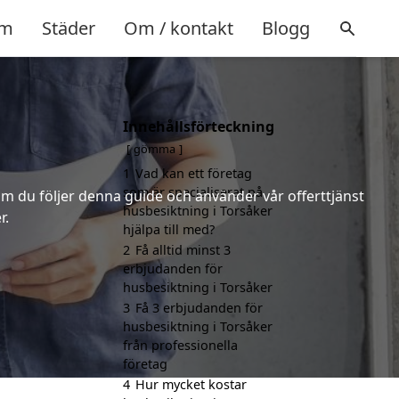
m
Städer
Om / kontakt
Blogg
Innehållsförteckning
gömma
1
Vad kan ett företag
som är specialiserat på
m du följer denna guide och använder vår offerttjänst
husbesiktning i Torsåker
r.
hjälpa till med?
2
Få alltid minst 3
erbjudanden för
husbesiktning i Torsåker
3
Få 3 erbjudanden för
husbesiktning i Torsåker
från professionella
företag
4
Hur mycket kostar