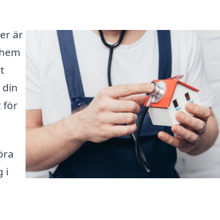
er är
t hem
t
 din
 för
öra
 i