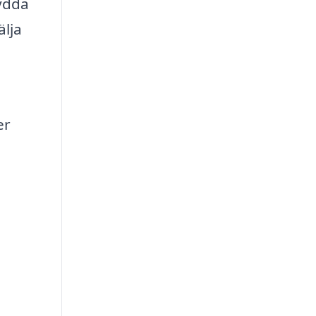
sydda
älja
er