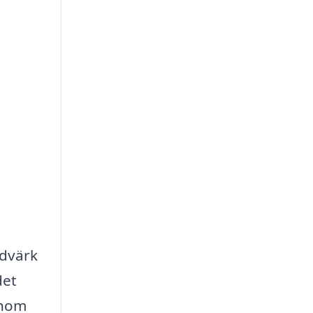
udvärk
det
inom