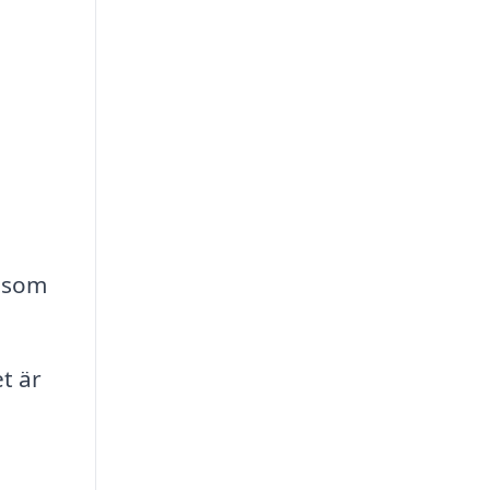
r som
t är