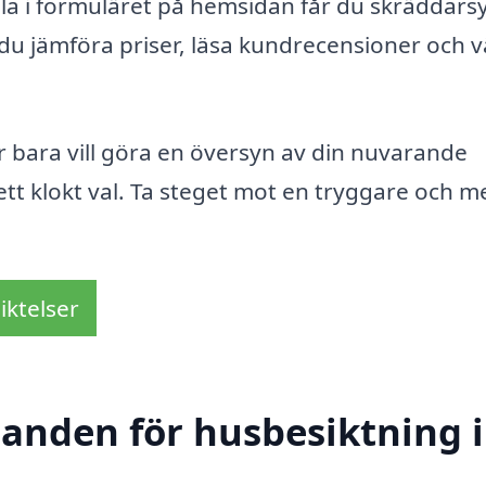
lla i formuläret på hemsidan får du skräddar
n du jämföra priser, läsa kundrecensioner och v
r bara vill göra en översyn av din nuvarande
tt klokt val. Ta steget mot en tryggare och m
iktelser
danden för husbesiktning i