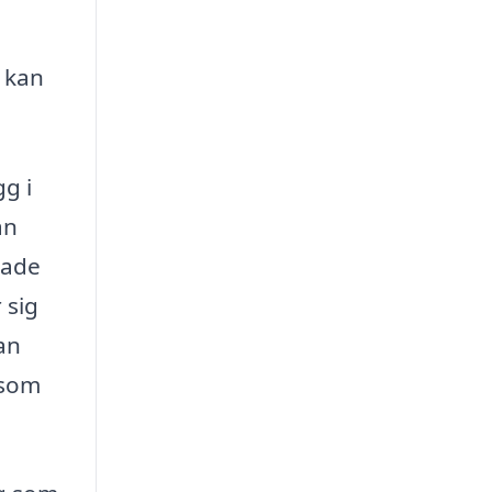
 kan
g i
an
tade
 sig
an
 som