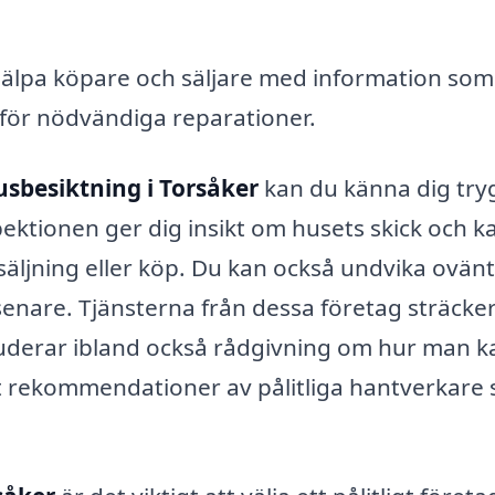
älpa köpare och säljare med information som
 för nödvändiga reparationer.
usbesiktning i Torsåker
kan du känna dig tryg
pektionen ger dig insikt om husets skick och k
rsäljning eller köp. Du kan också undvika ovän
nare. Tjänsterna från dessa företag sträcker
luderar ibland också rådgivning om hur man k
 rekommendationer av pålitliga hantverkare