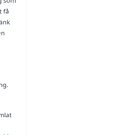
ag som
 få
Tänk
en
ng.
mlat