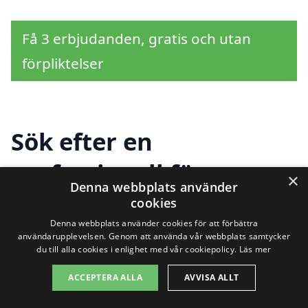
Få 3 erbjudanden, gratis och utan
förpliktelser
Sök efter en
professionell för
×
Denna webbplats använder
husbesiktning i andra
cookies
Denna webbplats använder cookies för att förbättra
städer nära Sunnemo
användarupplevelsen. Genom att använda vår webbplats samtycker
du till alla cookies i enlighet med vår cookiepolicy.
Läs mer
ACCEPTERA ALLA
AVVISA ALLT
Att hitta rätt firma för husbesiktning i