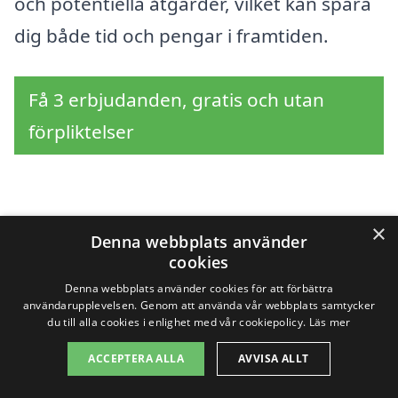
och potentiella åtgärder, vilket kan spara
dig både tid och pengar i framtiden.
Få 3 erbjudanden, gratis och utan
förpliktelser
Sök efter en
×
Denna webbplats använder
cookies
professionell för
Denna webbplats använder cookies för att förbättra
husbesiktning i andra
användarupplevelsen. Genom att använda vår webbplats samtycker
du till alla cookies i enlighet med vår cookiepolicy.
Läs mer
städer nära Säffle
ACCEPTERA ALLA
AVVISA ALLT