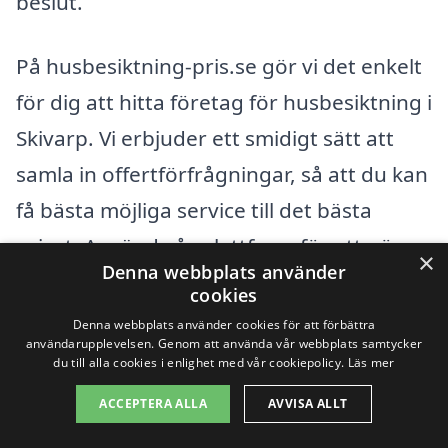
beslut.
På husbesiktning-pris.se gör vi det enkelt
för dig att hitta företag för husbesiktning i
Skivarp. Vi erbjuder ett smidigt sätt att
samla in offertförfrågningar, så att du kan
få bästa möjliga service till det bästa
priset. Använd vår plattform för att göra
×
Denna webbplats använder
din husbesiktning effektiv och
cookies
kostnadseffektiv!
Denna webbplats använder cookies för att förbättra
användarupplevelsen. Genom att använda vår webbplats samtycker
du till alla cookies i enlighet med vår cookiepolicy.
Läs mer
Få 3 erbjudanden, gratis och utan
ACCEPTERA ALLA
AVVISA ALLT
förpliktelser