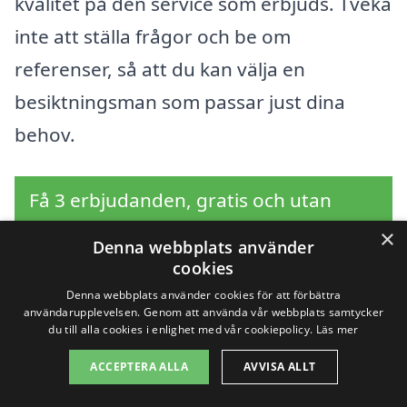
kvalitet på den service som erbjuds. Tveka
inte att ställa frågor och be om
referenser, så att du kan välja en
besiktningsman som passar just dina
behov.
Få 3 erbjudanden, gratis och utan
förpliktelser
×
Denna webbplats använder
cookies
Denna webbplats använder cookies för att förbättra
användarupplevelsen. Genom att använda vår webbplats samtycker
Sök efter en
du till alla cookies i enlighet med vår cookiepolicy.
Läs mer
professionell för
ACCEPTERA ALLA
AVVISA ALLT