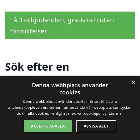
Få 3 erbjudanden, gratis och utan
förpliktelser
Sök efter en
professionell för
×
Denna webbplats använder
husbesiktning i andra
cookies
Denna webbplats använder cookies för att förbättra
städer nära Skillinge
användarupplevelsen. Genom att använda vår webbplats samtycker
du till alla cookies i enlighet med vår cookiepolicy.
Läs mer
ACCEPTERA ALLA
AVVISA ALLT
Att hitta rätt företag för
husbesiktning i