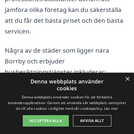
jämföra olika företag kan du säkerställa
att du får det bästa priset och den bästa
servicen.
Några av de städer som ligger nära
Borrby och erbjuder
husbesiktningstjänster inkluderar:
×
Denna webbplats använder
cookies
Simrishamn
Denna webbplats använder cookies för att förbättra
användarupplevelsen. Genom att använda vår webbplats samtycker
Kivik
du till alla cookies i enlighet med vår cookiepolicy.
Läs mer
Brösarp
ACCEPTERA ALLA
AVVISA ALLT