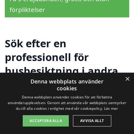
förpliktelser
Sök efter en
professionell för
husbesiktning i andra
×
städer nära
Denna webbplats använder
cookies
Skelleftehamn
Denna webbplats använder cookies för att förbättra
användarupplevelsen. Genom att använda vår webbplats samtycker
du till alla cookies i enlighet med vår cookiepolicy.
Läs mer
Att genomföra en husbesiktning är ett
ACCEPTERA ALLA
AVVISA ALLT
viktigt steg för både köpare och säljare. I