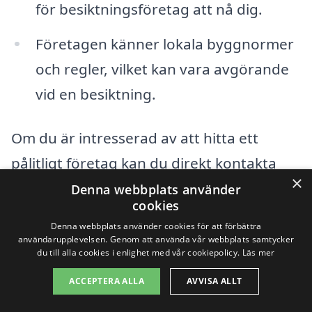
för besiktningsföretag att nå dig.
Företagen känner lokala byggnormer
och regler, vilket kan vara avgörande
vid en besiktning.
Om du är intresserad av att hitta ett
pålitligt företag kan du direkt kontakta
×
aktörer i närliggande städer som:
Denna webbplats använder
cookies
Denna webbplats använder cookies för att förbättra
Skellefteå
användarupplevelsen. Genom att använda vår webbplats samtycker
du till alla cookies i enlighet med vår cookiepolicy.
Läs mer
Burträsk
ACCEPTERA ALLA
AVVISA ALLT
Bureå