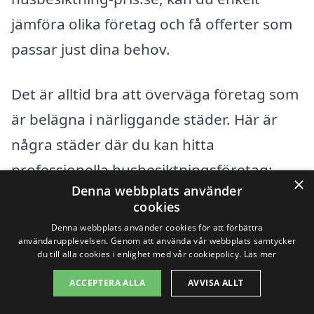
jämföra olika företag och få offerter som
passar just dina behov.
Det är alltid bra att överväga företag som
är belägna i närliggande städer. Här är
några städer där du kan hitta
professionella husbesiktningsföretag:
×
Denna webbplats använder
cookies
Abbekås
Denna webbplats använder cookies för att förbättra
användarupplevelsen. Genom att använda vår webbplats samtycker
Skurup
du till alla cookies i enlighet med vår cookiepolicy.
Läs mer
Sjöbo
ACCEPTERA ALLA
AVVISA ALLT