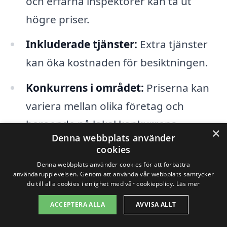
och erfarna inspektörer kan ta ut
högre priser.
Inkluderade tjänster:
Extra tjänster
kan öka kostnaden för besiktningen.
Konkurrens i området:
Priserna kan
variera mellan olika företag och
beroende på lokal konkurrens.
×
Denna webbplats använder
cookies
För att få en bättre överblick av
Denna webbplats använder cookies för att förbättra
kostnaderna för husbesiktning i Ölsta är
användarupplevelsen. Genom att använda vår webbplats samtycker
du till alla cookies i enlighet med vår cookiepolicy.
Läs mer
det klokt att jämföra olika företags
ACCEPTERA ALLA
AVVISA ALLT
erbjudanden. Genom att använda