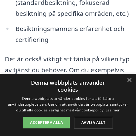
(standardbesiktning, fokuserad
besiktning på specifika områden, etc.)
Besiktningsmannens erfarenhet och
certifiering
Det är också viktigt att tänka på vilken typ
av tjänst du behöver. Om du exempelvis
×
har specifika bekymmer, som misstankar
Denna webbplats använder
cookies
om fukt eller skador, kan det vara klokt att
Denna webbplats använder cookies för att förbättra
anlita en specialist för en mer ingående
användarupplevelsen. Genom att använda vår webbplats samtycker
du till alla cookies i enlighet med vår cookiepolicy.
Läs mer
undersökning. Detta kan i sin tur påverka
ACCEPTERA ALLA
AVVISA ALLT
kostnaden. Många företag erbjuder olika
paket för husbesiktning i Norra Muskö, så