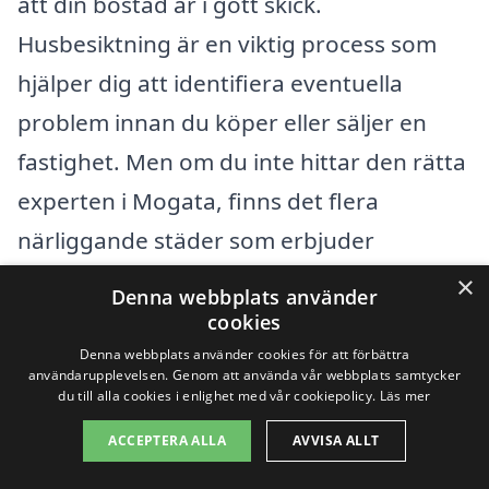
att din bostad är i gott skick.
Husbesiktning är en viktig process som
hjälper dig att identifiera eventuella
problem innan du köper eller säljer en
fastighet. Men om du inte hittar den rätta
experten i Mogata, finns det flera
närliggande städer som erbjuder
kvalificerade tjänster. Här är några
×
Denna webbplats använder
exempel på städer där du kan söka efter
cookies
professionell hjälp:
Denna webbplats använder cookies för att förbättra
användarupplevelsen. Genom att använda vår webbplats samtycker
du till alla cookies i enlighet med vår cookiepolicy.
Läs mer
Söderköping
ACCEPTERA ALLA
AVVISA ALLT
Norrköping