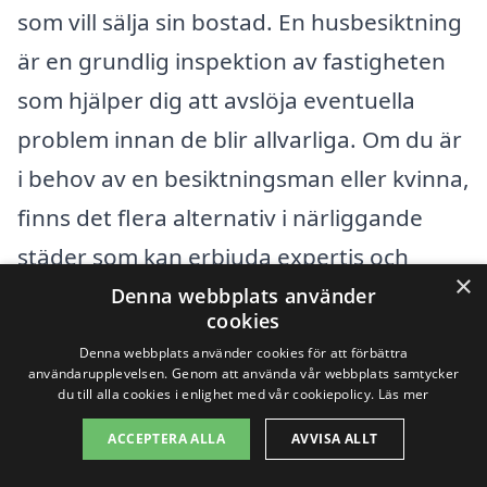
som vill sälja sin bostad. En husbesiktning
är en grundlig inspektion av fastigheten
som hjälper dig att avslöja eventuella
problem innan de blir allvarliga. Om du är
i behov av en besiktningsman eller kvinna,
finns det flera alternativ i närliggande
städer som kan erbjuda expertis och
×
professionell service. Kolla gärna in
Denna webbplats använder
cookies
följande städer för att hitta en
Denna webbplats använder cookies för att förbättra
besiktningsspecialist:
användarupplevelsen. Genom att använda vår webbplats samtycker
du till alla cookies i enlighet med vår cookiepolicy.
Läs mer
Norrköping
ACCEPTERA ALLA
AVVISA ALLT