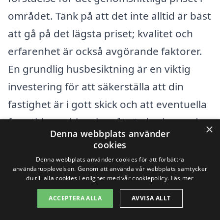
området. Tänk på att det inte alltid är bäst
att gå på det lägsta priset; kvalitet och
erfarenhet är också avgörande faktorer.
En grundlig husbesiktning är en viktig
investering för att säkerställa att din
fastighet är i gott skick och att eventuella
framtida problem kan åtgärdas innan de
×
Denna webbplats använder
blir kostsamma.
cookies
Denna webbplats använder cookies för att förbättra
användarupplevelsen. Genom att använda vår webbplats samtycker
Få 3 erbjudanden, gratis och utan
du till alla cookies i enlighet med vår cookiepolicy.
Läs mer
förpliktelser
ACCEPTERA ALLA
AVVISA ALLT