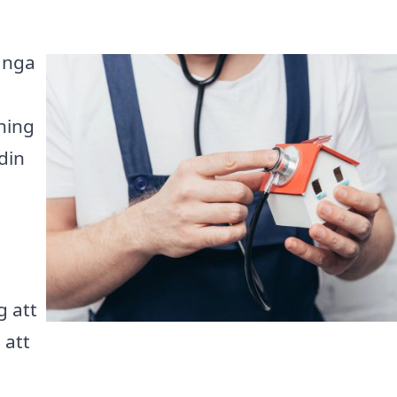
ånga
ning
din
g att
 att