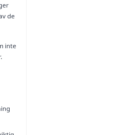
 ger
av de
m inte
.
ning
iktig