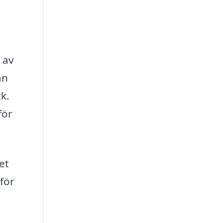
t av
an
ck.
för
et
för