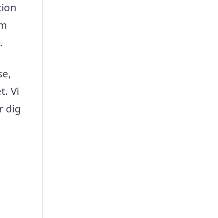
tion
em
.
se,
t. Vi
r dig