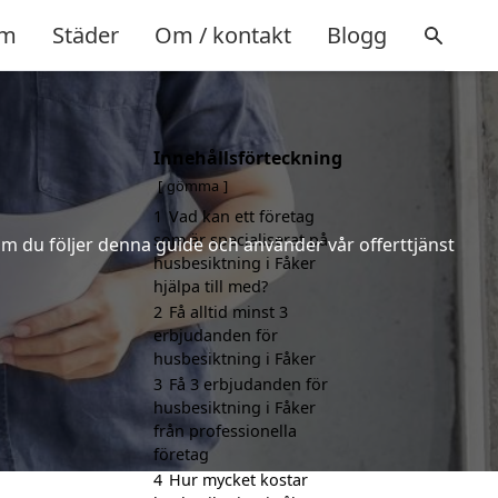
m
Städer
Om / kontakt
Blogg
Innehållsförteckning
gömma
1
Vad kan ett företag
som är specialiserat på
m du följer denna guide och använder vår offerttjänst
husbesiktning i Fåker
hjälpa till med?
2
Få alltid minst 3
erbjudanden för
husbesiktning i Fåker
3
Få 3 erbjudanden för
husbesiktning i Fåker
från professionella
företag
4
Hur mycket kostar