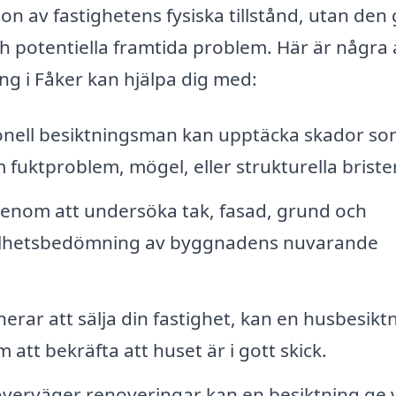
on av fastighetens fysiska tillstånd, utan den
ch potentiella framtida problem. Här är några 
g i Fåker kan hjälpa dig med:
onell besiktningsman kan upptäcka skador so
m fuktproblem, mögel, eller strukturella brister
enom att undersöka tak, fasad, grund och
 helhetsbedömning av byggnadens nuvarande
rar att sälja din fastighet, kan en husbesikt
att bekräfta att huset är i gott skick.
erväger renoveringar kan en besiktning ge v