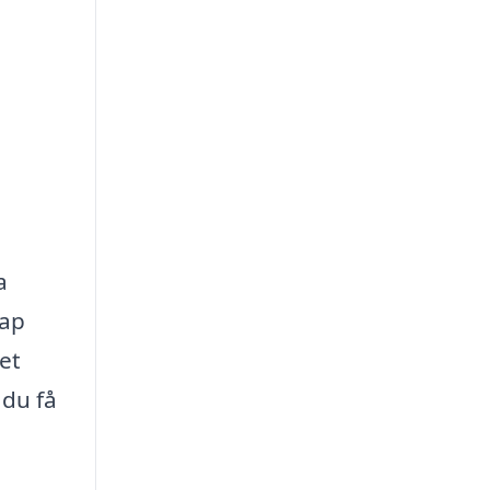
a
kap
et
 du få