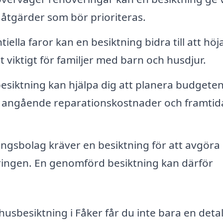
 åtgärder som bör prioriteras.
lla faror kan en besiktning bidra till att höj
t viktigt för familjer med barn och husdjur.
esiktning kan hjälpa dig att planera budgete
r angående reparationskostnader och framtid
gsbolag kräver en besiktning för att avgöra
ringen. En genomförd besiktning kan därför
husbesiktning i Fåker får du inte bara en deta