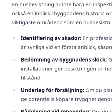
En husbesiktning är inte bara en inspekti
också en inblick i byggnadens historia o
viktigaste områdena som en husbesiktnin
Identifiering av skador:
En professi
är synliga vid en första anblick, såso
Bedömning av byggnadens skick:
G
installationer ger besiktningen en
tillstånd.
Underlag för försäljning:
Om du plane
ge potentiella köpare trygghet genom 
Rådgivning vid renovering:
Om du öv