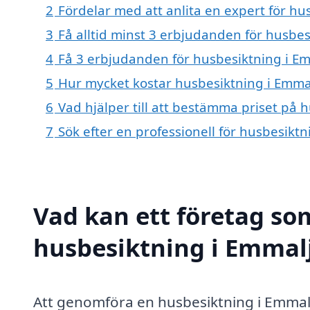
2
Fördelar med att anlita en expert för h
3
Få alltid minst 3 erbjudanden för husbe
4
Få 3 erbjudanden för husbesiktning i Em
5
Hur mycket kostar husbesiktning i Emm
6
Vad hjälper till att bestämma priset på
7
Sök efter en professionell för husbesik
Vad kan ett företag som
husbesiktning i Emmalj
Att genomföra en husbesiktning i Emmalju