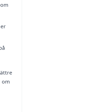
 som
der
på
ättre
a om