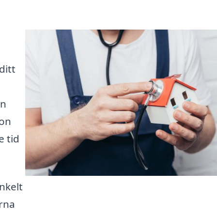
ditt
in
ion
e tid
nkelt
arna