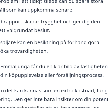
oblem i ett tidigt skede kan du spara stora
åll som kan uppkomma senare.
ad rapport skapar trygghet och ger dig den
ett välgrundat beslut.
säljare kan en besiktning på förhand göra
 öka trovärdigheten.
 Emmaljunga får du en klar bild av fastigheten
 i din köpupplevelse eller försäljningsprocess.
 om det kan kännas som en extra kostnad, fun
ring. Den ger inte bara insikter om din potent
ng och säkerställer att du inte hamnar i en