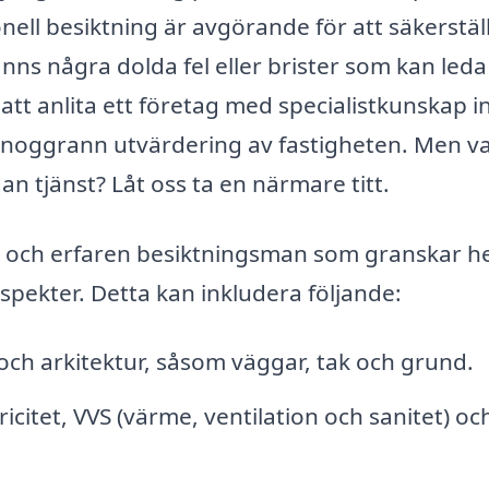
onell besiktning är avgörande för att säkerställ
inns några dolda fel eller brister som kan leda t
tt anlita ett företag med specialistkunskap 
h noggrann utvärdering av fastigheten. Men v
n tjänst? Låt oss ta en närmare titt.
ad och erfaren besiktningsman som granskar h
spekter. Detta kan inkludera följande:
ch arkitektur, såsom väggar, tak och grund.
icitet, VVS (värme, ventilation och sanitet) oc