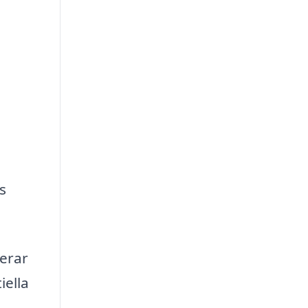
s
gerar
iella