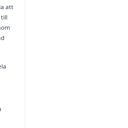
a att
ill
inom
ad
ela
h