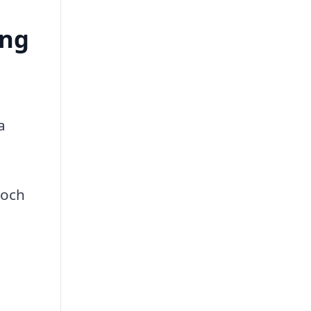
ing
a
 och