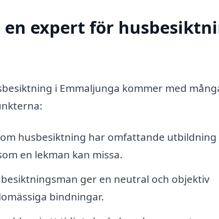
a en expert för husbesiktn
r husbesiktning i Emmaljunga kommer med mång
unkterna:
om husbesiktning har omfattande utbildning
 som en lekman kan missa.
esiktningsman ger en neutral och objektiv
lomässiga bindningar.