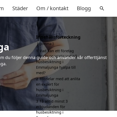
m
Städer
Om / kontakt
Blogg
Innehållsförteckning
ga
gömma
1
Vad kan ett företag
som är specialiserat på
m du följer denna guide och använder vår offerttjänst
husbesiktning i
nga.
Emmaljunga hjälpa till
med?
2
Fördelar med att anlita
en expert för
husbesiktning i
Emmaljunga
3
Få alltid minst 3
erbjudanden för
husbesiktning i