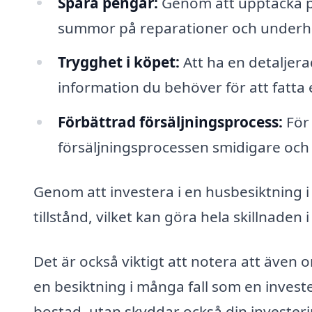
Spara pengar:
Genom att upptäcka pr
summor på reparationer och underh
Trygghet i köpet:
Att ha en detaljer
information du behöver för att fatta 
Förbättrad försäljningsprocess:
För 
försäljningsprocessen smidigare och
Genom att investera i en husbesiktning i
tillstånd, vilket kan göra hela skillnaden
Det är också viktigt att notera att även
en besiktning i många fall som en investe
bostad, utan skyddar också din investeri