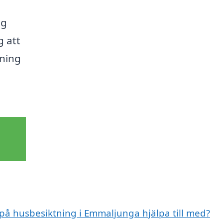
ag
g att
tning
 på husbesiktning i Emmaljunga hjälpa till med?