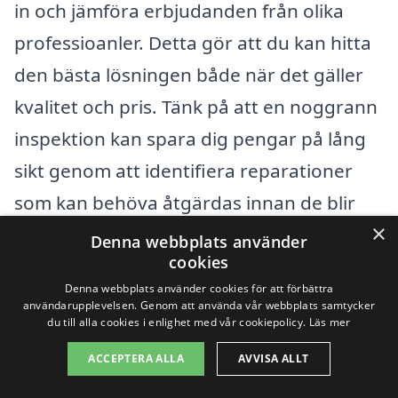
in och jämföra erbjudanden från olika
professioanler. Detta gör att du kan hitta
den bästa lösningen både när det gäller
kvalitet och pris. Tänk på att en noggrann
inspektion kan spara dig pengar på lång
sikt genom att identifiera reparationer
som kan behöva åtgärdas innan de blir
×
kostsamma problem.
Denna webbplats använder
cookies
Denna webbplats använder cookies för att förbättra
Få 3 erbjudanden, gratis och utan
användarupplevelsen. Genom att använda vår webbplats samtycker
du till alla cookies i enlighet med vår cookiepolicy.
Läs mer
förpliktelser
ACCEPTERA ALLA
AVVISA ALLT