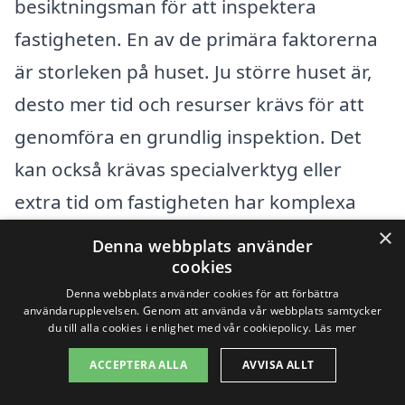
besiktningsman för att inspektera
fastigheten. En av de primära faktorerna
är storleken på huset. Ju större huset är,
desto mer tid och resurser krävs för att
genomföra en grundlig inspektion. Det
kan också krävas specialverktyg eller
extra tid om fastigheten har komplexa
strukturer eller installerade system som
×
Denna webbplats använder
behöver bedömning.
cookies
Denna webbplats använder cookies för att förbättra
användarupplevelsen. Genom att använda vår webbplats samtycker
En annan aspekt som påverkar kostnaden
du till alla cookies i enlighet med vår cookiepolicy.
Läs mer
är husets skick. Om fastigheten är
ACCEPTERA ALLA
AVVISA ALLT
nybyggd, kan besiktningen ta kortare tid