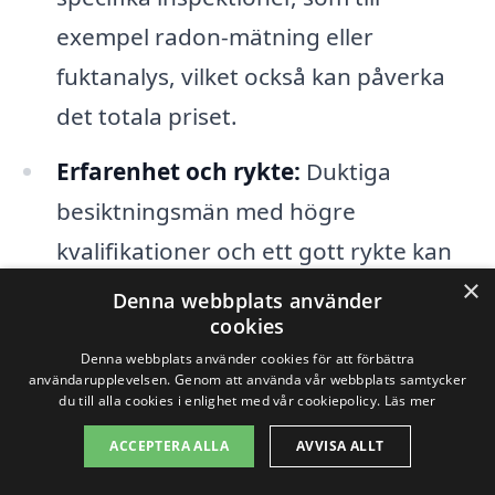
exempel radon-mätning eller
fuktanalys, vilket också kan påverka
det totala priset.
Erfarenhet och rykte:
Duktiga
besiktningsmän med högre
kvalifikationer och ett gott rykte kan
×
ta ut en högre avgift för sina tjänster.
Denna webbplats använder
cookies
För att få det bästa erbjudandet på
Denna webbplats använder cookies för att förbättra
användarupplevelsen. Genom att använda vår webbplats samtycker
husbesiktning i Älvängen,
du till alla cookies i enlighet med vår cookiepolicy.
Läs mer
rekommenderar vi att du begär flera
ACCEPTERA ALLA
AVVISA ALLT
offerter från olika företag. På så sätt kan