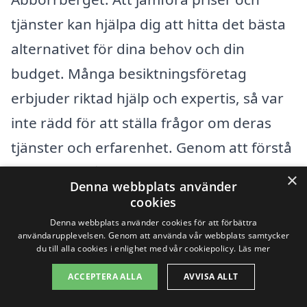
tjänster kan hjälpa dig att hitta det bästa
alternativet för dina behov och din
budget. Många besiktningsföretag
erbjuder riktad hjälp och expertis, så var
inte rädd för att ställa frågor om deras
tjänster och erfarenhet. Genom att förstå
vad som ingår i en husbesiktning kan du
×
Denna webbplats använder
känna dig tryggare när du väljer rätt
cookies
företag för att utföra inspektionen.
Denna webbplats använder cookies för att förbättra
användarupplevelsen. Genom att använda vår webbplats samtycker
du till alla cookies i enlighet med vår cookiepolicy.
Läs mer
Genom att göra en grundlig research och
ACCEPTERA ALLA
AVVISA ALLT
överväga de olika faktorerna kan du