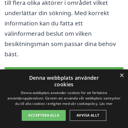
till flera olika aktörer i området vilket
underlättar din sökning. Med korrekt
information kan du fatta ett
välinformerad beslut om vilken
besiktningsman som passar dina behov
bäst.
Få 3 erbjudanden, gratis och utan
×
Denna webbplats använder
förpliktelser
cookies
Denna webbplats använder cookies för att förbättra
användarupplevelsen. Genom att använda vår webbplats samtycker
du till alla cookies i enlighet med vår cookiepolicy.
Läs mer
Sök efter en
ACCEPTERA ALLA
AVVISA ALLT