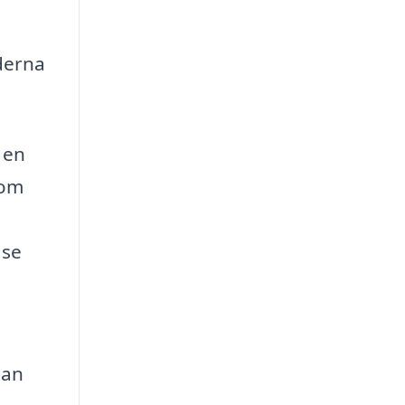
derna
 en
som
.se
tan