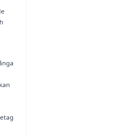
de
ch
många
 kan
d
retag