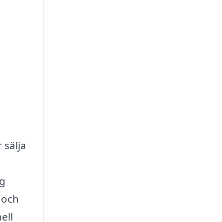
 sälja
ng
 och
ell