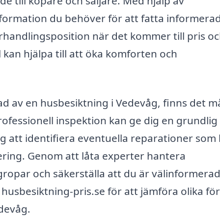
e till köpare och säljare. Med hjälp av
nformation du behöver för att fatta informera
örhandlingsposition när det kommer till pris o
el kan hjälpa till att öka komforten och
ad av en husbesiktning i Vedevåg, finns det 
professionell inspektion kan ge dig en grundlig
dig att identifiera eventuella reparationer som
ering. Genom att låta experter hantera
gropar och säkerställa att du är välinformera
husbesiktning-pris.se för att jämföra olika fö
edevåg.