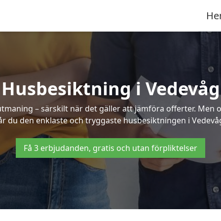
He
Husbesiktning i Vedevåg
aning – särskilt när det gäller att jämföra offerter. Men o
år du den enklaste och tryggaste husbesiktningen i Vedevå
Få 3 erbjudanden, gratis och utan förpliktelser