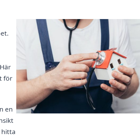
et.
 Här
t för
an en
nsikt
 hitta