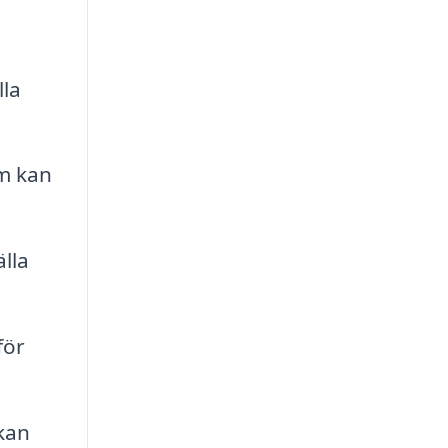
lla
om kan
lla
för
 kan