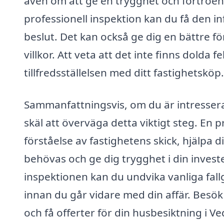
även om att ge en trygghet och förtroend
professionell inspektion kan du få den i
beslut. Det kan också ge dig en bättre f
villkor. Att veta att det inte finns dolda f
tillfredsställelsen med ditt fastighetsköp.
Sammanfattningsvis, om du är intresser
skäl att överväga detta viktigt steg. En 
förståelse av fastighetens skick, hjälpa 
behövas och ge dig trygghet i din invest
inspektionen kan du undvika vanliga fall
innan du går vidare med din affär. Besök 
och få offerter för din husbesiktning i V