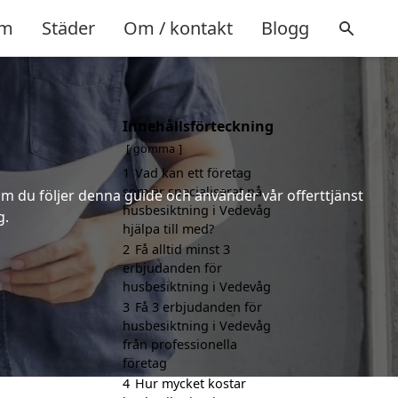
m
Städer
Om / kontakt
Blogg
Innehållsförteckning
gömma
1
Vad kan ett företag
som är specialiserat på
m du följer denna guide och använder vår offerttjänst
husbesiktning i Vedevåg
g.
hjälpa till med?
2
Få alltid minst 3
erbjudanden för
husbesiktning i Vedevåg
3
Få 3 erbjudanden för
husbesiktning i Vedevåg
från professionella
företag
4
Hur mycket kostar