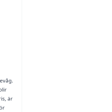
a
devåg.
lir
is, är
för