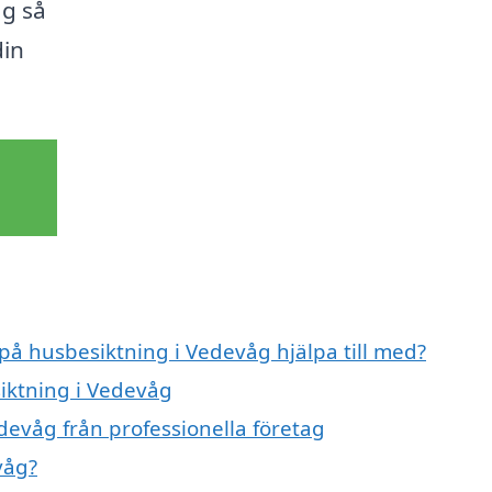
åg så
din
 på husbesiktning i Vedevåg hjälpa till med?
siktning i Vedevåg
devåg från professionella företag
våg?