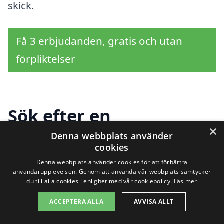
skick.
Få 3 erbjudanden, gratis och utan
förpliktelser
Sök efter en
×
professionell för
Denna webbplats använder
cookies
husbesiktning i andra
Denna webbplats använder cookies för att förbättra
användarupplevelsen. Genom att använda vår webbplats samtycker
städer nära Västra
du till alla cookies i enlighet med vår cookiepolicy.
Läs mer
Hagen
ACCEPTERA ALLA
AVVISA ALLT