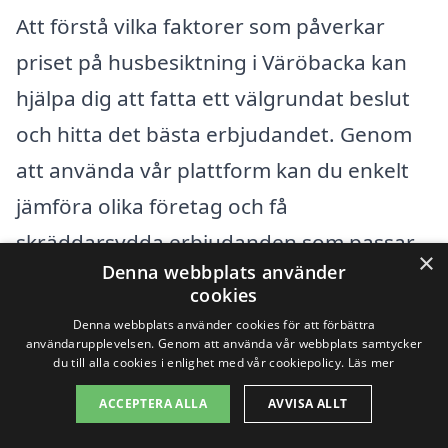
Att förstå vilka faktorer som påverkar
priset på husbesiktning i Väröbacka kan
hjälpa dig att fatta ett välgrundat beslut
och hitta det bästa erbjudandet. Genom
att använda vår plattform kan du enkelt
jämföra olika företag och få
skräddarsydda erbjudanden som passar
×
Denna webbplats använder
just dina behov. Tveka inte att begära
cookies
offerter från flera aktörer för att
Denna webbplats använder cookies för att förbättra
användarupplevelsen. Genom att använda vår webbplats samtycker
säkerställa att du får en rättvis och
du till alla cookies i enlighet med vår cookiepolicy.
Läs mer
konkurrenskraftig kostnad för din
ACCEPTERA ALLA
AVVISA ALLT
husbesiktning.