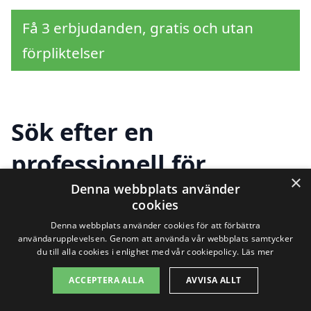
Få 3 erbjudanden, gratis och utan
förpliktelser
Sök efter en
professionell för
×
husbesiktning i andra
Denna webbplats använder
cookies
städer nära Utby
Denna webbplats använder cookies för att förbättra
användarupplevelsen. Genom att använda vår webbplats samtycker
du till alla cookies i enlighet med vår cookiepolicy.
Läs mer
Att hitta pålitlig hjälp för husbesiktning i
ACCEPTERA ALLA
AVVISA ALLT
Utby är avgörande för såväl köpare som