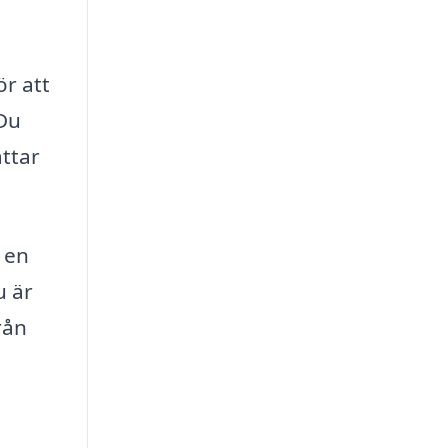
ör att
 Du
attar
 en
u är
rån