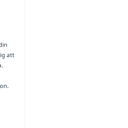
din
ig att
a.
ion.