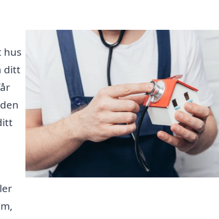
t hus
 ditt
får
nden
itt
ler
em,