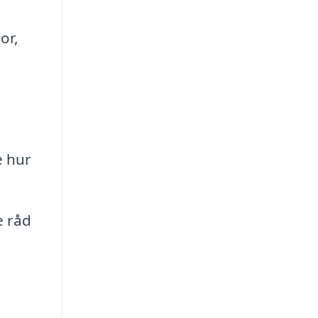
or,
e hur
e råd