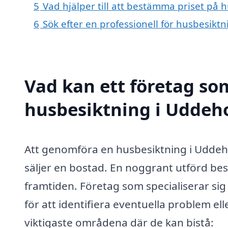
5
Vad hjälper till att bestämma priset på
6
Sök efter en professionell för husbesik
Vad kan ett företag som
husbesiktning i Uddeho
Att genomföra en husbesiktning i Uddeho
säljer en bostad. En noggrant utförd bes
framtiden. Företag som specialiserar si
för att identifiera eventuella problem ell
viktigaste områdena där de kan bistå: