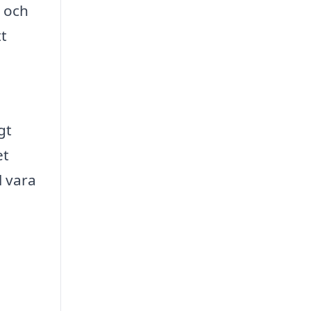
d och
tt
gt
et
l vara