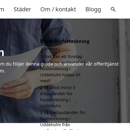
m
Städer
Om / kontakt
Blogg
Innehållsförteckning
m
gömma
1
Vad kan ett företag
som är specialiserat på
m du följer denna guide och använder vår offerttjänst
husbesiktning i
lm.
Uddeholm hjälpa till
med?
2
Få alltid minst 3
erbjudanden för
husbesiktning i
Uddeholm
3
Få 3 erbjudanden för
husbesiktning i
Uddeholm från