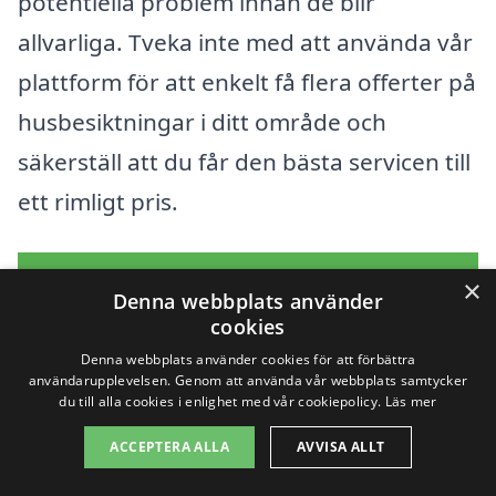
potentiella problem innan de blir
allvarliga. Tveka inte med att använda vår
plattform för att enkelt få flera offerter på
husbesiktningar i ditt område och
säkerställ att du får den bästa servicen till
ett rimligt pris.
Få 3 erbjudanden, gratis och utan
×
Denna webbplats använder
förpliktelser
cookies
Denna webbplats använder cookies för att förbättra
användarupplevelsen. Genom att använda vår webbplats samtycker
du till alla cookies i enlighet med vår cookiepolicy.
Läs mer
Sök efter en
ACCEPTERA ALLA
AVVISA ALLT