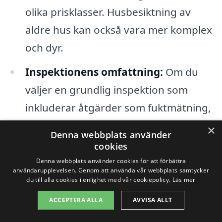
olika prisklasser. Husbesiktning av
äldre hus kan också vara mer komplex
och dyr.
Inspektionens omfattning:
Om du
väljer en grundlig inspektion som
inkluderar åtgärder som fuktmätning,
radonmätning eller värmebildning,
×
Denna webbplats använder
kan detta också påverka det totala
cookies
priset.
Denna webbplats använder cookies för att förbättra
användarupplevelsen. Genom att använda vår webbplats samtycker
du till alla cookies i enlighet med vår cookiepolicy.
Läs mer
Kvalifikationer hos
ACCEPTERA ALLA
AVVISA ALLT
besiktningsföretaget:
Expertis och
erfarenhet hos den som utför