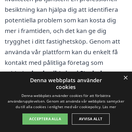
besiktning kan hjälpa dig att identifiera
potentiella problem som kan kosta dig
mer i framtiden, och det kan ge dig
trygghet i ditt fastighetsköp. Genom att
använda vår plattform kan du enkelt få
kontakt med pålitliga företag som
erbjuder
husbesiktning i Storholmen
×
Denna webbplats använder
och få skräddarsydda erbjudanden som
cookies
passar just dina behov.
Denna webbplats använder cookies för att förbättra
användarupplevelsen. Genom att använda vår webbplats samtycker
du till alla cookies i enlighet med vår cookiepolicy.
Läs mer
Få 3 erbjudanden, gratis och utan
ACCEPTERA ALLA
AVVISA ALLT
förpliktelser