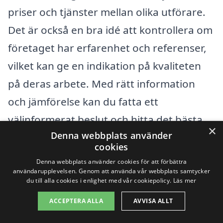
priser och tjänster mellan olika utförare.
Det är också en bra idé att kontrollera om
företaget har erfarenhet och referenser,
vilket kan ge en indikation på kvaliteten
på deras arbete. Med rätt information
och jämförelse kan du fatta ett
välinformerat beslut och hitta det bästa
×
Denna webbplats använder
erbjudandet för din husbesiktning.
cookies
Denna webbplats använder cookies för att förbättra
Få 3 erbjudanden, gratis och utan
användarupplevelsen. Genom att använda vår webbplats samtycker
du till alla cookies i enlighet med vår cookiepolicy.
Läs mer
förpliktelser
ACCEPTERA ALLA
AVVISA ALLT